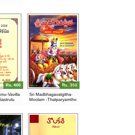
Rs. 400
Rs. 350
amu-Vavilla
Sri Madbhagavatgitha-
astrulu
Moolam -Thatparyamtho