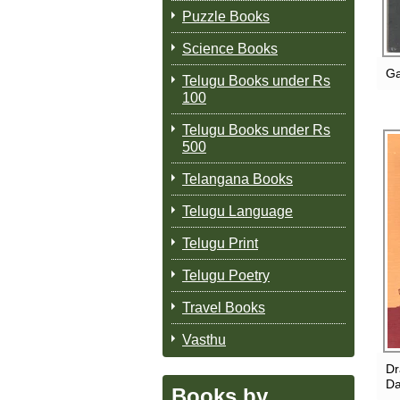
Puzzle Books
Science Books
Ga
Telugu Books under Rs
100
Telugu Books under Rs
500
Telangana Books
Telugu Language
Telugu Print
Telugu Poetry
Travel Books
Vasthu
Dr
Da
Books by