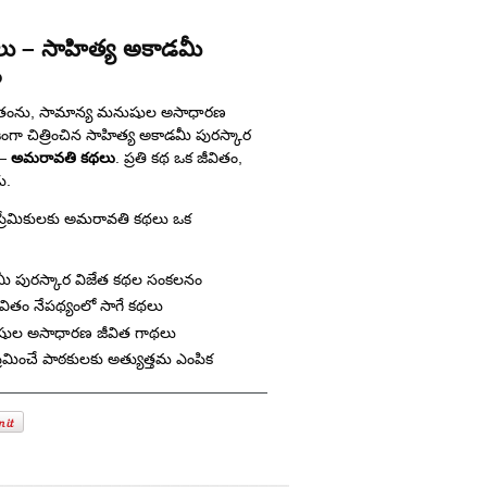
ు – సాహిత్య అకాడమీ
ం
 జీవితంను, సామాన్య మనుషుల అసాధారణ
 చిత్రించిన సాహిత్య అకాడమీ పురస్కార
 —
అమరావతి కథలు
. ప్రతి కథ ఒక జీవితం,
ు.
 ప్రేమికులకు అమరావతి కథలు ఒక
మీ పురస్కార విజేత కథల సంకలనం
జీవితం నేపథ్యంలో సాగే కథలు
షుల అసాధారణ జీవిత గాథలు
రేమించే పాఠకులకు అత్యుత్తమ ఎంపిక