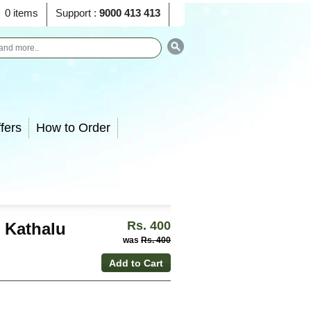
0 items
Support :
9000 413 413
fers
How to Order
Rs. 400
 Kathalu
was
Rs. 400