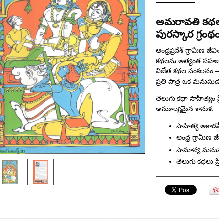
అమరావతి కథల
పురస్కార గ్రంథ
ఆంధ్రప్రదేశ్ గ్రామీణ
కథలను అత్యంత సహజంగా
విజేత కథల సంకలనం
ప్రతి పాత్ర ఒక మనుషుడ
తెలుగు కథా సాహిత్యం
అమూల్యమైన కానుక.
సాహిత్య అకాడ
ఆంధ్ర గ్రామీణ 
సామాన్య మను
తెలుగు కథలు ప్