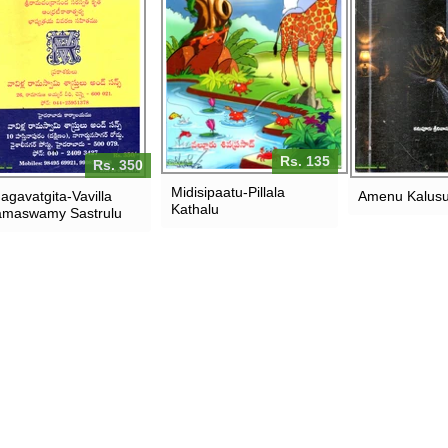
Rs. 135
Rs. 350
Midisipaatu-Pillala
agavatgita-Vavilla
Amenu Kalusu
Kathalu
maswamy Sastrulu