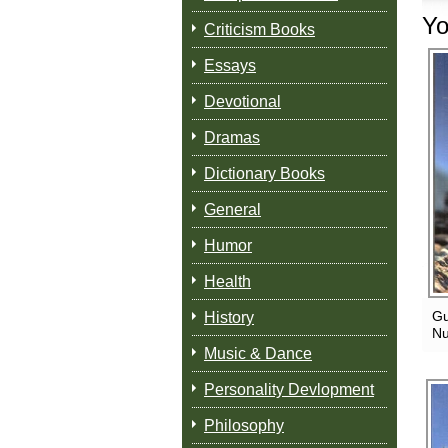
Yo
Criticism Books
Essays
Devotional
Dramas
Dictionary Books
General
Humor
Health
Gu
History
Nu
Music & Dance
Personality Devlopment
Philosophy