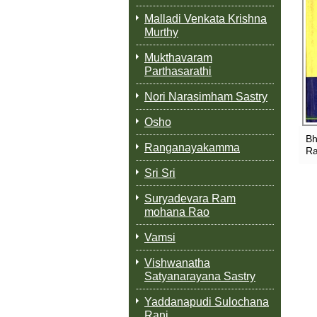
Malladi Venkata Krishna
Murthy
Mukthavaram
Parthasarathi
Nori Narasimham Sastry
Osho
Bh
Ranganayakamma
Ra
Sri Sri
Suryadevara Ram
mohana Rao
Vamsi
Vishwanatha
Satyanarayana Sastry
Yaddanapudi Sulochana
Rani