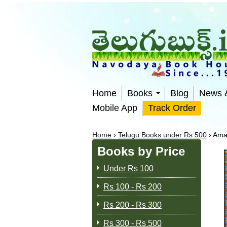
Home
Books
Blog
News 
Mobile App
Track Order
Home
›
Telugu Books under Rs 500
›
Amar
Books by Price
Under Rs 100
Rs 100 - Rs 200
Rs 200 - Rs 300
Rs 300 - Rs 500