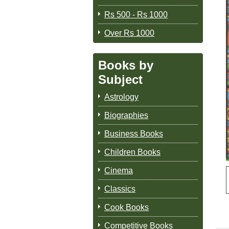
Rs 500 - Rs 1000
Over Rs 1000
Books by
Subject
Astrology
Biographies
Business Books
Children Books
Cinema
Classics
Cook Books
Competitive Books