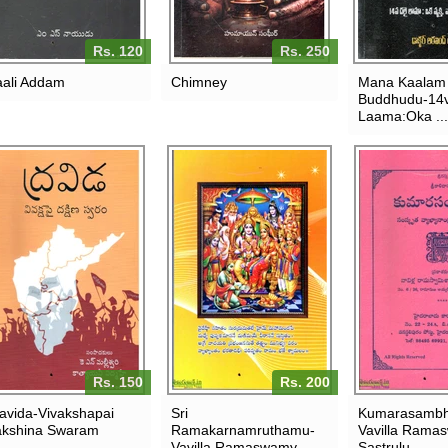
Rs. 120
Rs. 250
ali Addam
Chimney
Mana Kaalam
Buddhudu-14v
Laama:Oka ...
Rs. 150
Rs. 200
avida-Vivakshapai
Sri
Kumarasamb
kshina Swaram
Ramakarnamruthamu-
Vavilla Rama
Vavilla Ramaswamy
Sastrulu