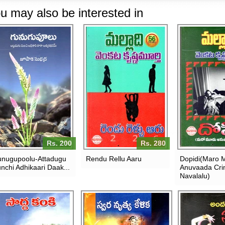
u may also be interested in
Rs. 200
Rs. 280
nugupoolu-Attadugu
Rendu Rellu Aaru
Dopidi(Maro 
nchi Adhikaari Daak...
Anuvaada Cr
Navalalu)