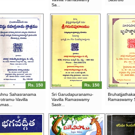
Sa...
Rs. 150
Rs. 150
shnu Sahasranama
Sri Garudapuranamu-
Bruhatjjathak
rotramu-Vavilla
Vavilla Ramaswamy
Ramaswamy S
mas...
Sastr...