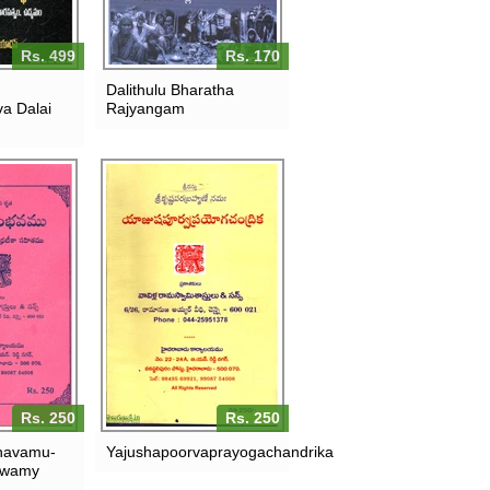
Rs. 499
Rs. 170
Dalithulu Bharatha
a Dalai
Rajyangam
Rs. 250
Rs. 250
havamu-
Yajushapoorvaprayogachandrika
swamy