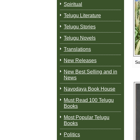
Spiritual
Telugu Literature
Telugu Stories
Telugu Novels
Translations
New Releases
So
New Best Selling and in
News
Navodaya Book House
Must Read 100 Telugu
Books
Most Popular Telugu
Books
Politics