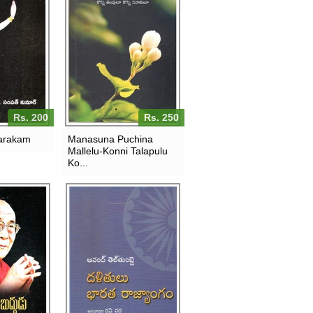
Rs. 200
Rs. 250
arakam
Manasuna Puchina
Mallelu-Konni Talapulu
Ko...