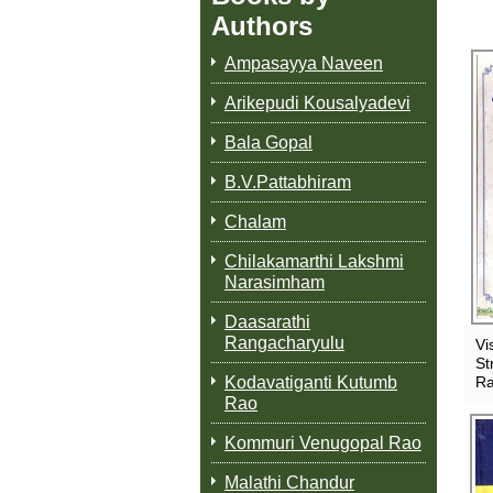
Authors
Ampasayya Naveen
Arikepudi Kousalyadevi
Bala Gopal
B.V.Pattabhiram
Chalam
Chilakamarthi Lakshmi
Narasimham
Daasarathi
Rangacharyulu
Vi
St
Ra
Kodavatiganti Kutumb
Rao
Kommuri Venugopal Rao
Malathi Chandur