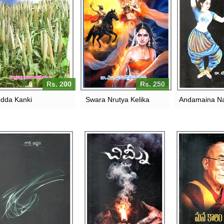
Rs. 200
Rs. 250
dda Kanki
Swara Nrutya Kelika
Andamaina N