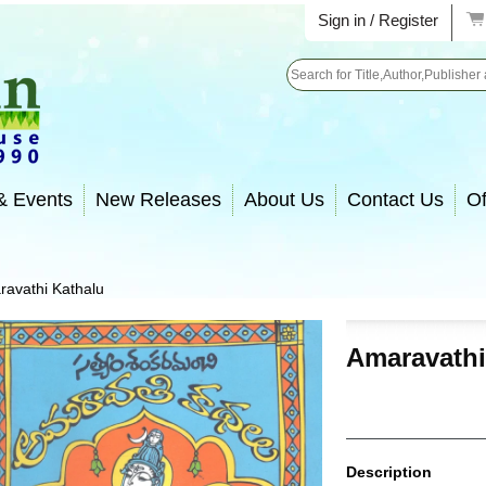
Sign in / Register
Search
& Events
New Releases
About Us
Contact Us
Of
avathi Kathalu
Amaravathi
Description