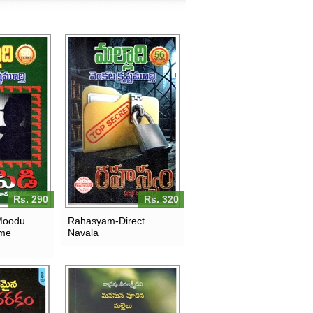
Rs. 290
Rs. 320
Moodu
Rahasyam-Direct
ime
Navala