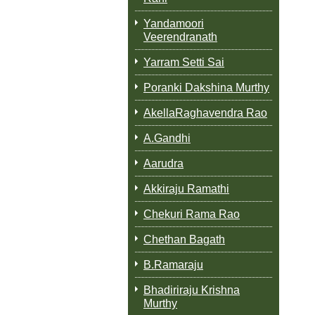
Yandamoori
Veerendranath
Yarram Setti Sai
Poranki Dakshina Murthy
AkellaRaghavendra Rao
A.Gandhi
Aarudra
Akkiraju Ramathi
Chekuri Rama Rao
Chethan Bagath
B.Ramaraju
Bhadiriraju Krishna
Murthy